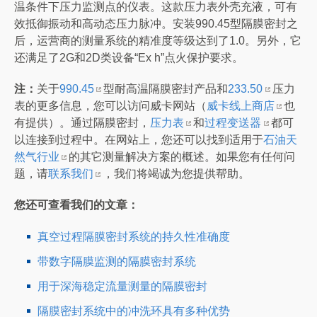
温条件下压力监测点的仪表。这款压力表外壳充液，可有
效抵御振动和高动态压力脉冲。安装990.45型隔膜密封之
后，运营商的测量系统的精准度等级达到了1.0。另外，它
还满足了2G和2D类设备“Ex h”点火保护要求。
注：
关于
990.45
型耐高温隔膜密封产品和
233.50
压力
表的更多信息，您可以访问威卡网站（
威卡线上商店
也
有提供）。通过隔膜密封，
压力表
和
过程变送器
都可
以连接到过程中。在网站上，您还可以找到适用于
石油天
然气行业
的其它测量解决方案的概述。如果您有任何问
题，请
联系
我们
，我们将竭诚为您提供帮助。
您还可查看我们的文章：
真空过程隔膜密封系统的持久性准确度
带数字隔膜监测的隔膜密封系统
用于深海稳定流量测量的隔膜密封
隔膜密封系统中的冲洗环具有多种优势