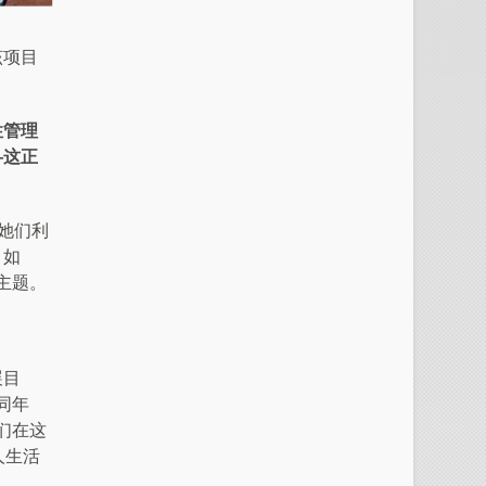
该项目
性管理
—
这正
她们利
，如
主题。
展目
同年
们在这
人生活