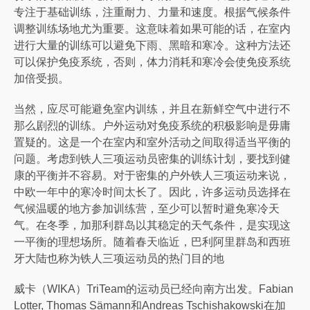
专注于基础训练，注重耐力、力量和速度。根据气候条件
调整训练场地尤为重要。这意味着如果可能的话，在室内
进行大量的训练可以避免下雨、黑暗和寒冷。这种方法还
可以保护免疫系统，否则，体力消耗和寒冷会使免疫系统
加倍受损。
当然，应尽可能避免室内训练，并且在新鲜空气中进行不
那么剧烈的训练。户外运动对免疫系统的积极影响是毋庸
置疑的。这是一个在室内和室外活动之间取得适当平衡的
问题。考虑到铁人三项运动员密集的训练计划，要找到健
康的平衡并不容易。对于密集的户外铁人三项运动来说，
中欧一年中的寒冷时间太长了。因此，许多运动员选择在
气候温暖的地方参加训练营，至少可以暂时避免寒冷天
气。在冬季，加那利群岛以其稳定的天气条件，是实现这
一平衡的理想场所。随着春天临近，巴利阿里群岛和西班
牙大陆也称为铁人三项运动员的热门目的地
威卡（WIKA）TriTeam的运动员已经向南方出发。Fabian
Lotter, Thomas Sämann和Andreas Tschishakowski在加