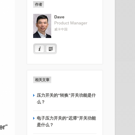
作者
Dave
Product Manager
威卡中国
相关文章
压力开关的“转换”开关功能是什
么？
电子压力开关的“迟滞”开关功能
是什么？