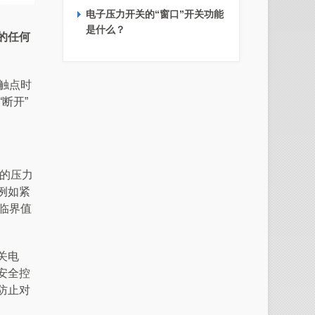
电子压力开关的“窗口”开关功能
是什么？
的任何
闭触点时
断开”
能的压力
例如紧
临界值
关电
安全控
防止对