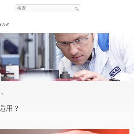
系方式
用？
适用？