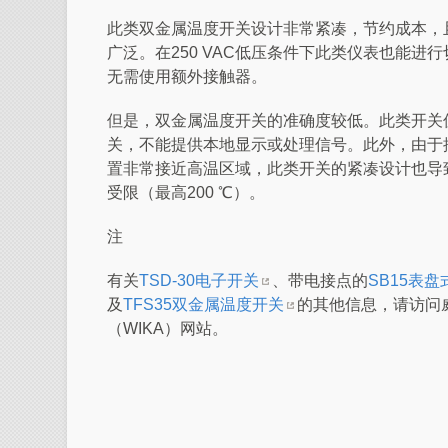
此类双金属温度开关设计非常紧凑，节约成本，
广泛。在
250 VAC
低压条件下此类仪表也能进行
无需使用额外接触器。
但是，双金属温度开关的准确度较低。此类开关
关，不能提供本地显示或处理信号。此外，由于
置非常接近高温区域，此类开关的紧凑设计也导
受限（最高
200
℃）。
注
有关
TSD-30
电子开关
、带电接点的
SB15
表盘
及
TFS35
双金属温度开关
的其他信息，请访问
（
WIKA
）网站。