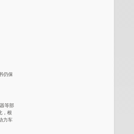
证书仍保
感器等部
此，根
氢动力车