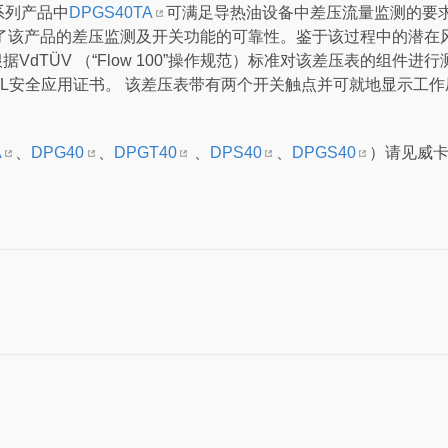
ne系列产品中
DPGS40TA
可满足导热油设备中差压流量监测的要
保了该产品的差压监测及开关功能的可靠性。鉴于该过程中的潜在
VdTÜV （“Flow 100”操作规范）标准对该差压表的组件进
IL安全应用证书。 该差压表带有两个开关触点并可就地显示工
A
、
DPG40
、
DPGT40
、
DPS40
、
DPGS40
）请见威