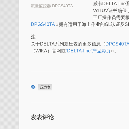
威卡DELTA-li
流量监控器 DPGS40TA
VdTÜV证书确
工厂操作员需要根据
DPGS40TA
拥有适用于海上作业的GL认证及S
注
关于DELTA系列差压表的更多信息（
DPGS40T
（WIKA）官网或
“DELTA-line”产品彩页
。
压力表
发表评论