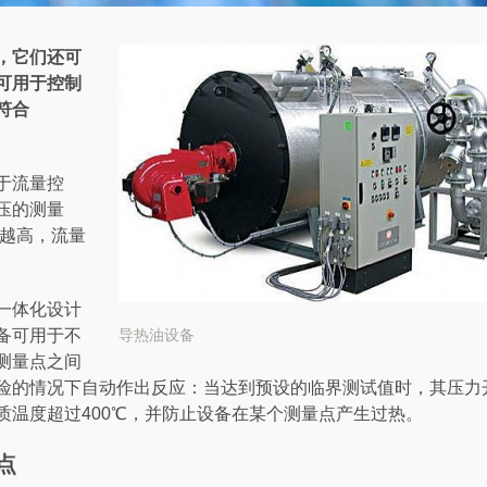
，它们还可
可用于控制
符合
于流量控
压的测量
值越高，流量
一体化设计
备可用于不
导热油设备
测量点之间
险的情况下自动作出反应：当达到预设的临界测试值时，其压力
质温度超过400℃，并防止设备在某个测量点产生过热。
点