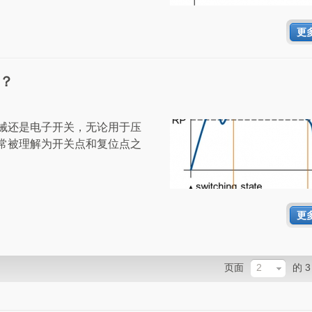
更
么？
械还是电子开关，无论用于压
常被理解为开关点和复位点之
更
页面
2
的 3